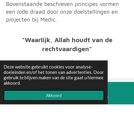
Bovenstaande beschreven principes vormen
een rode draad door onze doelstellingen en
projecten bij Medic.
“Waarlijk, Allah houdt van de
rechtvaardigen”
[60:8]
Deze website gebruikt cookies voor analyse-
doeleinden en/of het tonen van advertenties. Door
gebruik te blijven maken van de site gaat u hiermee
akkoord.
© 2020 - 2026 Medic
Akkoord
E-mailadres
Instagram
Powered by
JouwWeb