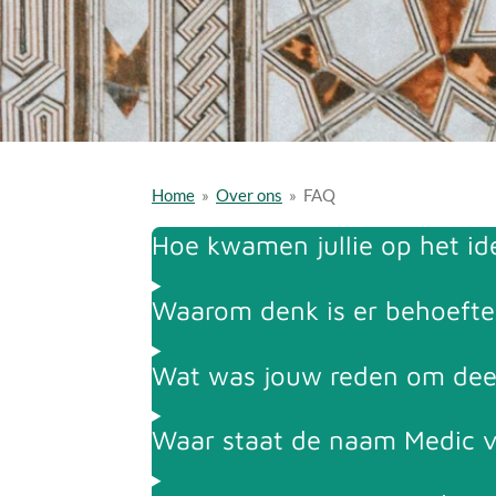
Home
»
Over ons
»
FAQ
Hoe kwamen jullie op het id
Waarom denk is er behoefte
Wat was jouw reden om deel
Waar staat de naam Medic 